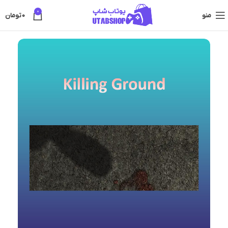
0
منو
0
تومان