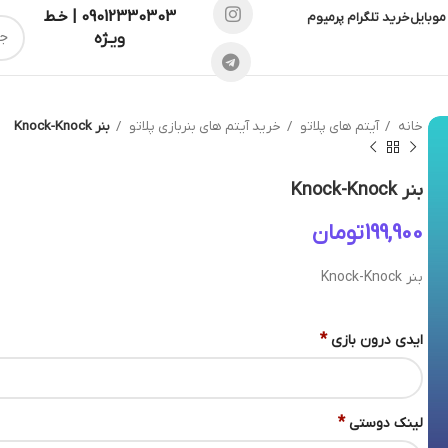
09012330303 | خـط
موبایل
خرید تلگرام پرمیوم
ویـژه
خانه
آیتم های پلاتو
خرید آیتم های بنربازی پلاتو
بنر Knock-Knock
بنر Knock-Knock
تومان
بنر Knock-Knock
*
ایدی درون بازی
*
لینک دوستی