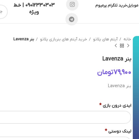
09012330303 | خـط
موبایل
خرید تلگرام پرمیوم
ویـژه
خانه
آیتم های پلاتو
خرید آیتم های بنربازی پلاتو
بنر Lavenza
بنر Lavenza
تومان
بنر Lavenza
*
ایدی درون بازی
*
لینک دوستی