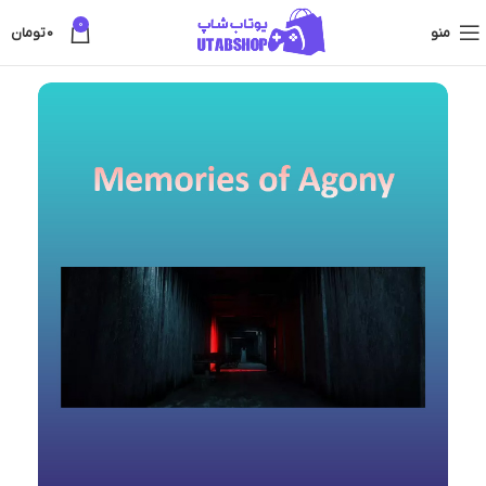
0
منو
0
تومان