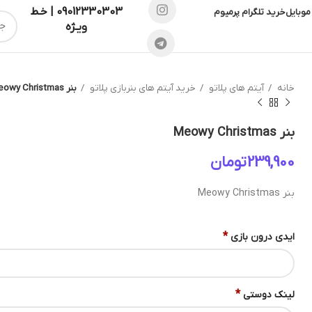
09012330303 | خـط
موبایل
خرید تلگرام پرمیوم
ویـژه
خانه
آیتم های پلاتو
خرید آیتم های بنربازی پلاتو
بنر Meowy Christmas
بنر Meowy Christmas
تومان
بنر Meowy Christmas
*
ایدی درون بازی
*
لینک دوستی