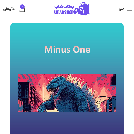
0
منو
0
تومان