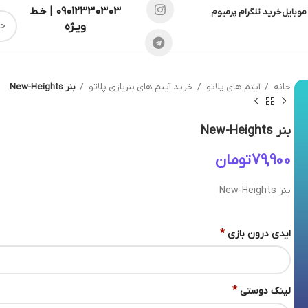
09012330303 | خـط
موبایل
خرید تلگرام پرمیوم
ویـژه
خانه
آیتم های پلاتو
خرید آیتم های بنربازی پلاتو
بنر New-Heights
بنر New-Heights
تومان
بنر New-Heights
*
ایدی درون بازی
*
لینک دوستی