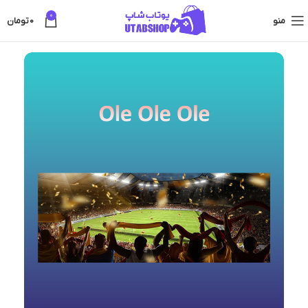
0
منو
0
تومان