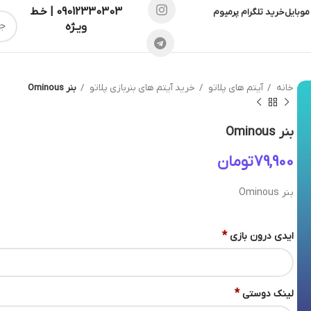
09012330303 | خـط
موبایل
خرید تلگرام پرمیوم
ویـژه
خانه
آیتم های پلاتو
خرید آیتم های بنربازی پلاتو
بنر Ominous
بنر Ominous
تومان
بنر Ominous
*
ایدی درون بازی
*
لینک دوستی