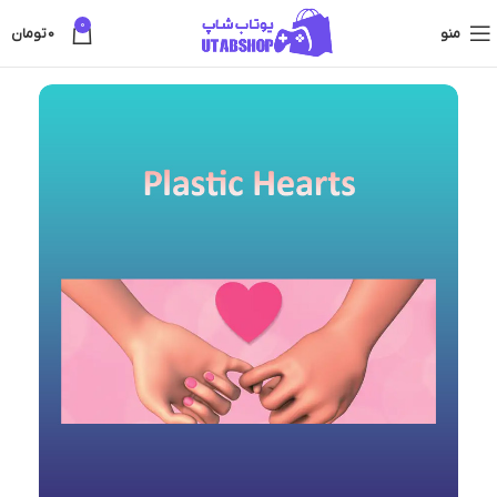
0
منو
0
تومان