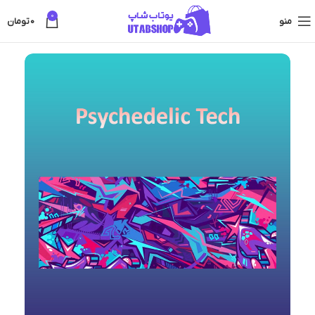
0
منو
0
تومان