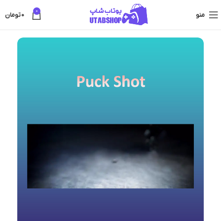
0
منو
0
تومان