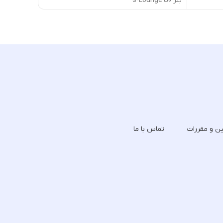
بنر 50's-Lounge
بنر A-Little-Detour
ین و مقررات
تماس با ما