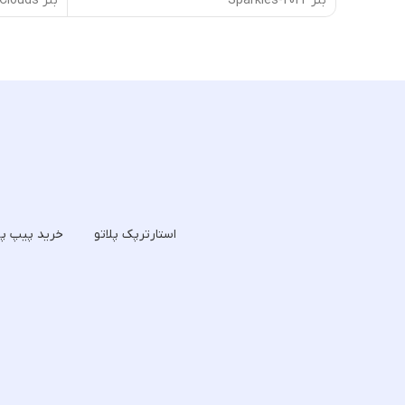
بنر 2022-Sparkles
بنر 2D-Clouds
استارترپک پلاتو
خرید پیپ پل