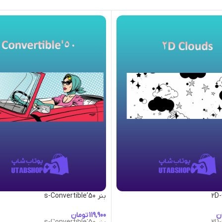
بنر 50’s-Convertible
ن
تومان