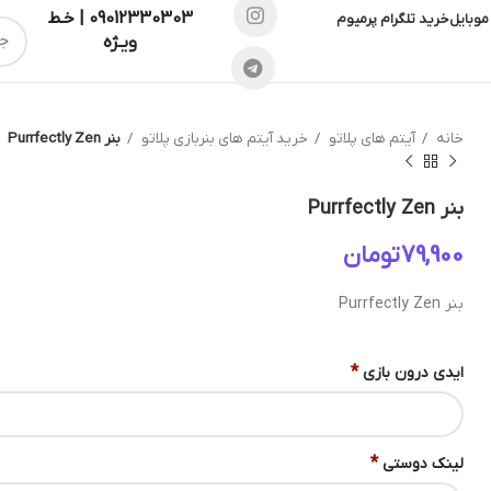
09012330303 | خـط
موبایل
خرید تلگرام پرمیوم
ویـژه
خانه
آیتم های پلاتو
خرید آیتم های بنربازی پلاتو
بنر Purrfectly Zen
بنر Purrfectly Zen
تومان
بنر Purrfectly Zen
*
ایدی درون بازی
*
لینک دوستی