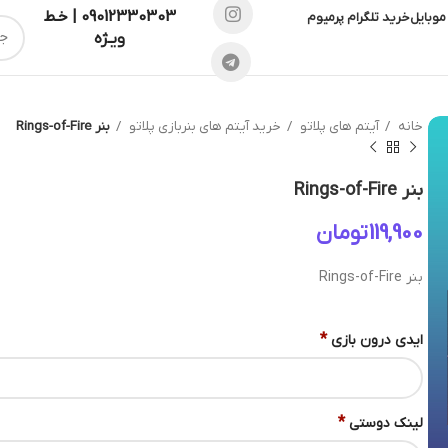
09012330303 | خـط
موبایل
خرید تلگرام پرمیوم
ویـژه
خانه
آیتم های پلاتو
خرید آیتم های بنربازی پلاتو
بنر Rings-of-Fire
بنر Rings-of-Fire
تومان
بنر Rings-of-Fire
*
ایدی درون بازی
*
لینک دوستی