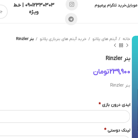
09012330303 | خـط
موبایل
خرید تلگرام پرمیوم
ویـژه
خانه
آیتم های پلاتو
خرید آیتم های بنربازی پلاتو
بنر Rinzler
بنر Rinzler
تومان
بنر Rinzler
*
ایدی درون بازی
*
لینک دوستی