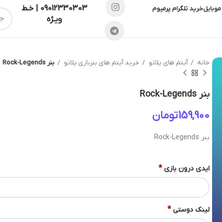
09012330303 | خـط
موبایل
خرید تلگرام پرمیوم
ویـژه
خانه
آیتم های پلاتو
خرید آیتم های بنربازی پلاتو
بنر Rock-Legends
بنر Rock-Legends
تومان
بنر Rock-Legends
*
ایدی درون بازی
*
لینک دوستی