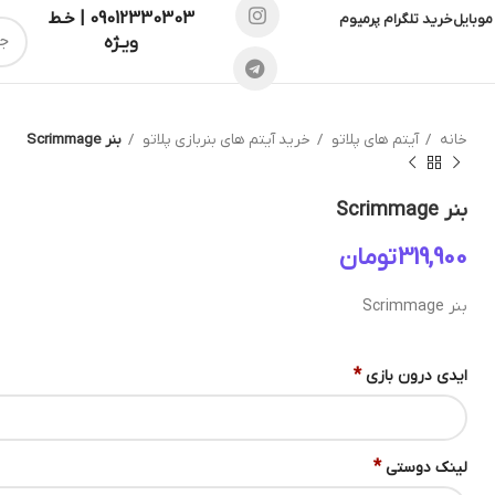
09012330303 | خـط
موبایل
خرید تلگرام پرمیوم
ویـژه
خانه
آیتم های پلاتو
خرید آیتم های بنربازی پلاتو
بنر Scrimmage
بنر Scrimmage
تومان
بنر Scrimmage
*
ایدی درون بازی
*
لینک دوستی