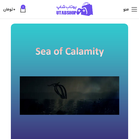
0
منو
0
تومان