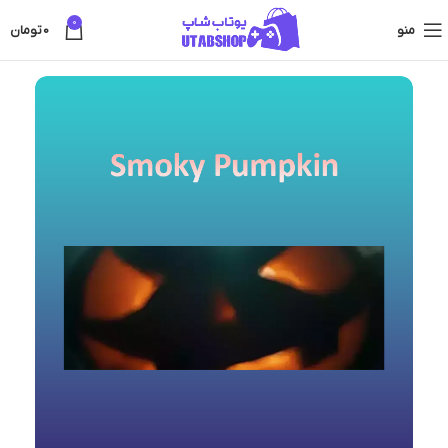
0
منو
0
تومان