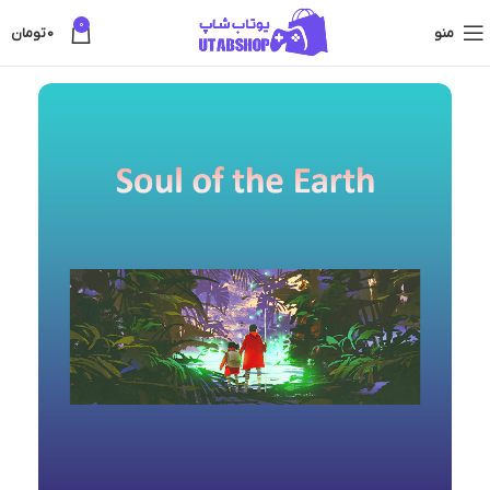
0
منو
0
تومان