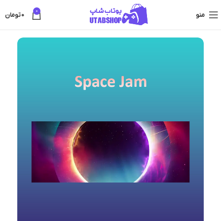
0
منو
0
تومان