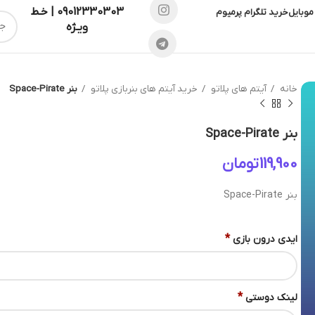
09012330303 | خـط
موبایل
خرید تلگرام پرمیوم
ویـژه
خانه
آیتم های پلاتو
خرید آیتم های بنربازی پلاتو
بنر Space-Pirate
بنر Space-Pirate
تومان
بنر Space-Pirate
*
ایدی درون بازی
*
لینک دوستی