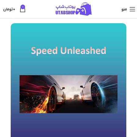
0
منو
0
تومان