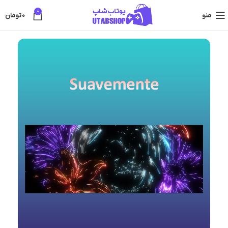
0
منو
0
تومان