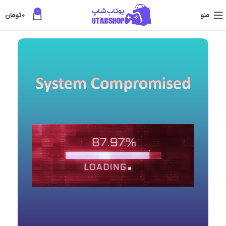
0
منو
0
تومان