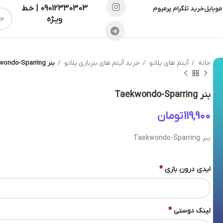
09012330303 | خـط
موبایل
خرید تلگرام پرمیوم
ویـژه
خانه
آیتم های پلاتو
خرید آیتم های بنربازی پلاتو
بنر Taekwondo-Sparring
بنر Taekwondo-Sparring
تومان
بنر Taekwondo-Sparring
*
ایدی درون بازی
*
لینک دوستی