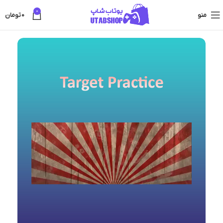
0
منو
0
تومان