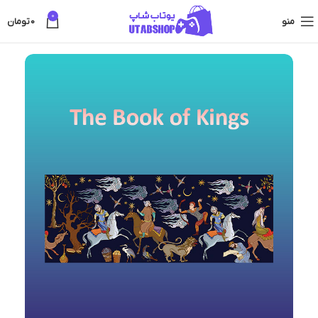
0
منو
0
تومان