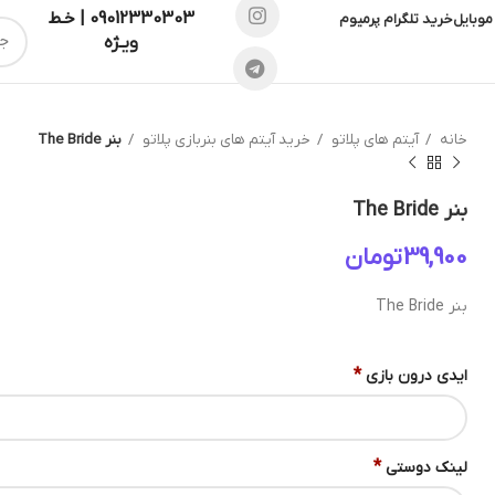
09012330303 | خـط
موبایل
خرید تلگرام پرمیوم
ویـژه
خانه
آیتم های پلاتو
خرید آیتم های بنربازی پلاتو
بنر The Bride
بنر The Bride
تومان
بنر The Bride
*
ایدی درون بازی
*
لینک دوستی