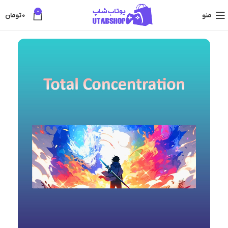
0
منو
0
تومان