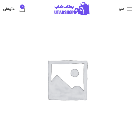
0
منو
0
تومان