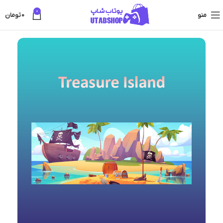
0
منو
0
تومان