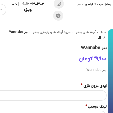
09012330303 | خـط
موبایل
خرید تلگرام پرمیوم
ویـژه
خانه
آیتم های پلاتو
خرید آیتم های بنربازی پلاتو
بنر Wannabe
بنر Wannabe
تومان
بنر Wannabe
*
ایدی درون بازی
*
لینک دوستی