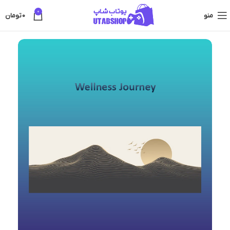
0
منو
0
تومان