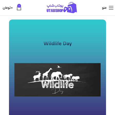
0
منو
0
تومان