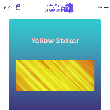
0
منو
0
تومان