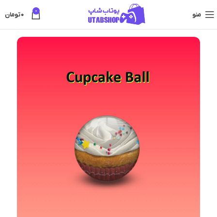
0
منو
0
تومان