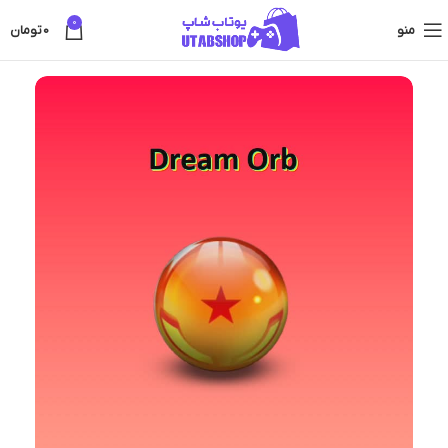
0
منو
0
تومان