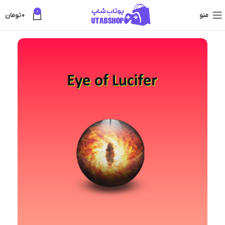
0
منو
0
تومان