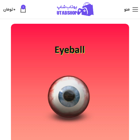
0
منو
0
تومان