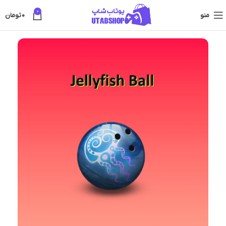
0
منو
0
تومان