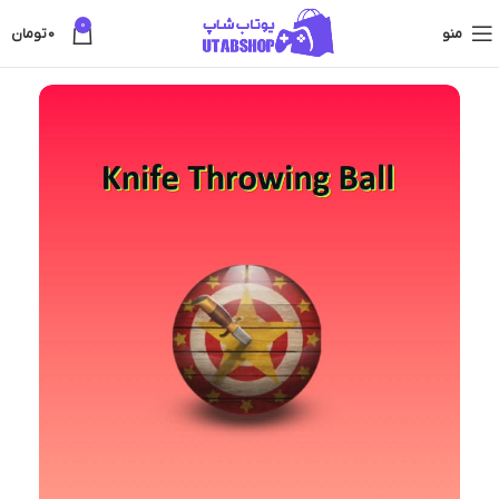
0
منو
0
تومان