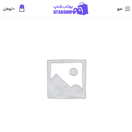
0
منو
0
تومان