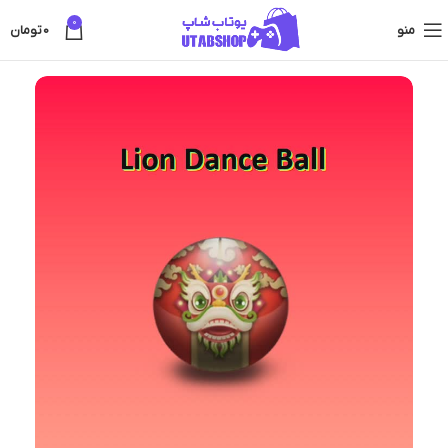
0
منو
0
تومان