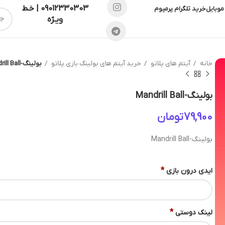
09012330303 | خـط
موبایل
خرید تلگرام پرمیوم
ویـژه
خانه
آیتم های پلاتو
خرید آیتم های بولینگ بازی پلاتو
بولینگ-Mandrill Ball
بولینگ-Mandrill Ball
تومان
بولینگ-Mandrill Ball
*
ایدی درون بازی
*
لینک دوستی