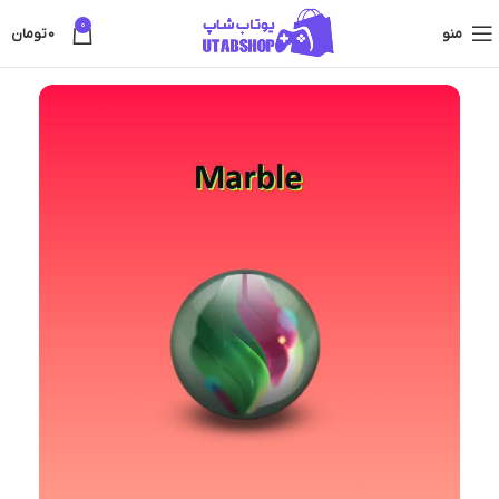
0
منو
0
تومان