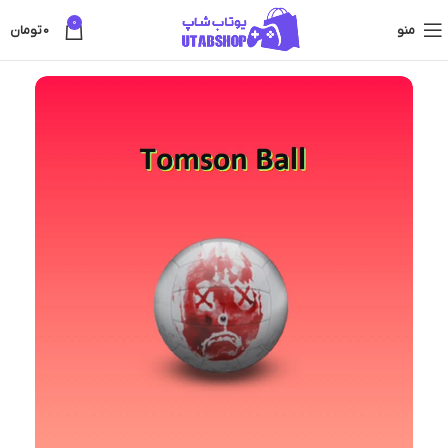
0
منو
0
تومان