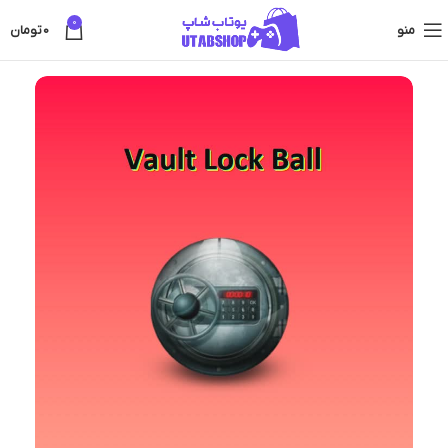
0
منو
0
تومان