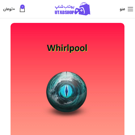
0
منو
0
تومان